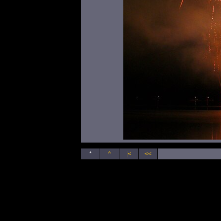
*
^
|<
<<