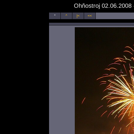
Ohňostroj 02.06.2008 
*
^
|<
<<